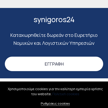
synigoros24
Καταχωρηθείτε δωρεάν στο Ευρετήριο
Νομικών και Λογιστικών Υπηρεσιών
ΕΓΓΡΑΦΉ
Σύνδεση
Σχετικά
Όροι χρήσης
Επικοινωνία
Χρησιμοποιούμε cookies για την καλύτερη εμπειρία χρήσης
του website.
Πολιτική cookies
All rights reserved © 2026
Ellinismosonline - Ψηφιακός Ελληνισμός
Ρυθμίσεις cookies