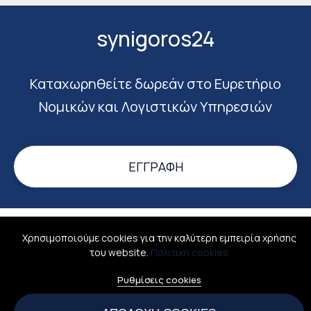
synigoros24
Καταχωρηθείτε δωρεάν στο Ευρετήριο
Νομικών και Λογιστικών Υπηρεσιών
ΕΓΓΡΑΦΉ
Σύνδεση
Σχετικά
Όροι χρήσης
Επικοινωνία
Χρησιμοποιούμε cookies για την καλύτερη εμπειρία χρήσης
του website.
Πολιτική cookies
All rights reserved © 2026
Ellinismosonline - Ψηφιακός Ελληνισμός
Ρυθμίσεις cookies
ΑΡΙΘΜΟΣ Γ.Ε.Μ.Η.: 160065501000