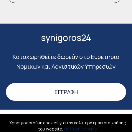
synigoros24
Καταχωρηθείτε δωρεάν στο Ευρετήριο
Νομικών και Λογιστικών Υπηρεσιών
ΕΓΓΡΑΦΉ
Σύνδεση
Σχετικά
Όροι χρήσης
Επικοινωνία
Χρησιμοποιούμε cookies για την καλύτερη εμπειρία χρήσης
του website.
Πολιτική cookies