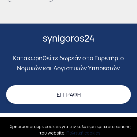
synigoros24
Καταχωρηθείτε δωρεάν στο Ευρετήριο
Νομικών και Λογιστικών Υπηρεσιών
ΕΓΓΡΑΦΉ
Σύνδεση
Σχετικά
Όροι χρήσης
Επικοινωνία
Χρησιμοποιούμε cookies για την καλύτερη εμπειρία χρήσης
του website.
Πολιτική cookies