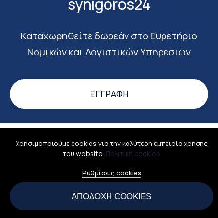
synigoros24
Καταχωρηθείτε δωρεάν στο Ευρετήριο
Νομικών και Λογιστικών Υπηρεσιών
ΕΓΓΡΑΦΉ
Χρησιμοποιούμε cookies για την καλύτερη εμπειρία χρήσης
Σύνδεση
Σχετικά
Όροι χρήσης
Επικοινωνία
του website.
Πολιτική cookies
All rights reserved © 2026
Ρυθμίσεις cookies
Ellinismosonline - Ψηφιακός Ελληνισμός
ΑΡΙΘΜΟΣ Γ.Ε.Μ.Η.: 160065501000
ΑΠΟΔΟΧΉ COOKIES