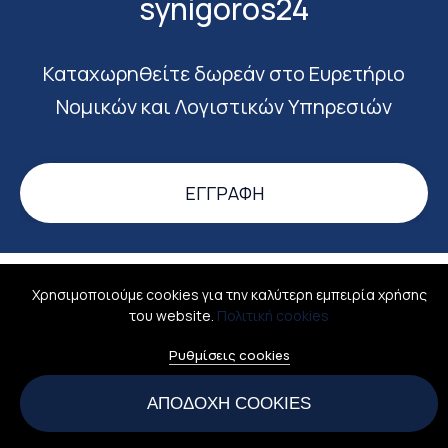
synigoros24
Καταχωρηθείτε δωρεάν στο Ευρετήριο
Νομικών και Λογιστικών Υπηρεσιών
ΕΓΓΡΑΦΉ
Χρησιμοποιούμε cookies για την καλύτερη εμπειρία χρήσης
Σύνδεση
Σχετικά
Όροι χρήσης
Επικοινωνία
του website.
Πολιτική cookies
All rights reserved © 2026
Ρυθμίσεις cookies
Ellinismosonline - Ψηφιακός Ελληνισμός
ΑΡΙΘΜΟΣ Γ.Ε.Μ.Η.: 160065501000
ΑΠΟΔΟΧΉ COOKIES