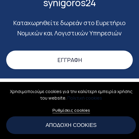
synigoros24
Καταχωρηθείτε δωρεάν στο Ευρετήριο
Νομικών και Λογιστικών Υπηρεσιών
ΕΓΓΡΑΦΉ
Χρησιμοποιούμε cookies για την καλύτερη εμπειρία χρήσης
Σύνδεση
Σχετικά
Όροι χρήσης
Επικοινωνία
του website.
Πολιτική cookies
All rights reserved © 2026
Ρυθμίσεις cookies
Ellinismosonline - Ψηφιακός Ελληνισμός
ΑΡΙΘΜΟΣ Γ.Ε.Μ.Η.: 160065501000
ΑΠΟΔΟΧΉ COOKIES