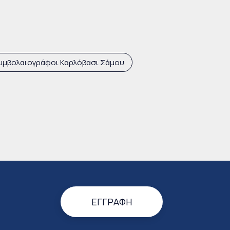
υμβολαιογράφοι Καρλόβασι Σάμου
ΕΓΓΡΑΦΉ