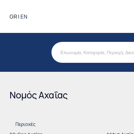
GR
EN
Νομός Αχαΐας
Είστε εδώ
Περιοχές