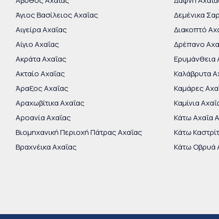
Άβυθος Αχαΐας
Δάφνη Αχαΐα
Άγιος Βασίλειος Αχαΐας
Δεμένικα Σα
Αιγείρα Αχαΐας
Διακοπτό Αχ
Αίγιο Αχαΐας
Δρέπανο Αχα
Ακράτα Αχαΐας
Ερυμάνθεια 
Ακταίο Αχαΐας
Καλάβρυτα Α
Άραξος Αχαΐας
Καμάρες Αχα
Αραχωβίτικα Αχαΐας
Καμίνια Αχαΐ
Αροανία Αχαΐας
Κάτω Αχαΐα 
Βιομηχανική Περιοχή Πάτρας Αχαΐας
Κάτω Καστρί
Βραχνέικα Αχαΐας
Κάτω Οβρυά 