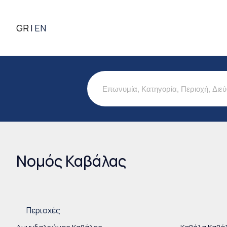
GR
EN
Νομός Καβάλας
Είστε εδώ
Περιοχές