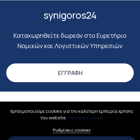
synigoros24
Καταχωρηθείτε δωρεάν στο Ευρετήριο
Νομικών και Λογιστικών Υπηρεσιών
ΕΓΓΡΑΦΉ
Σύνδεση
Σχετικά
Όροι χρήσης
Επικοινωνία
Χρησιμοποιούμε cookies για την καλύτερη εμπειρία χρήσης
All rights reserved © 2026
του website.
Πολιτική cookies
Ellinismosonline - Ψηφιακός Ελληνισμός
Ρυθμίσεις cookies
ΑΡΙΘΜΟΣ Γ.Ε.Μ.Η.: 160065501000