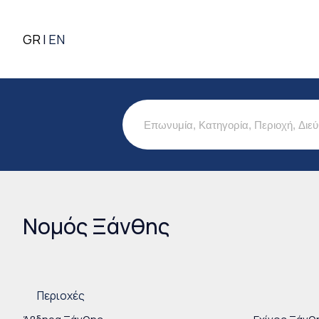
GR
EN
Νομός Ξάνθης
Είστε εδώ
Περιοχές