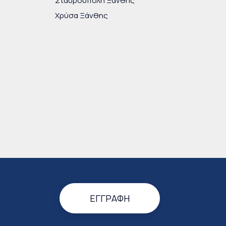
Σταυρούπολη Ξάνθης
Χρύσα Ξάνθης
ΕΓΓΡΑΦΉ