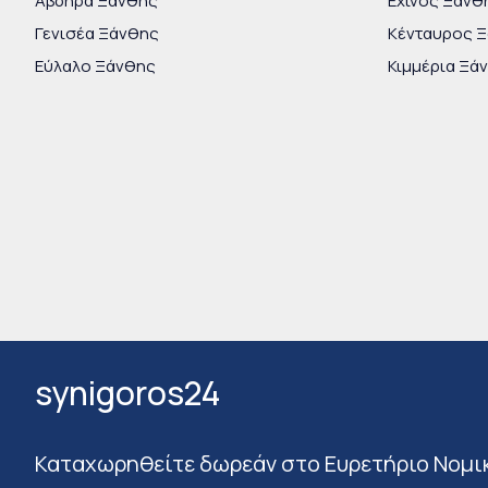
Άβδηρα Ξάνθης
Εχίνος Ξάνθ
Γενισέα Ξάνθης
Κένταυρος 
Εύλαλο Ξάνθης
Κιμμέρια Ξά
synigoros24
Καταχωρηθείτε δωρεάν στο Ευρετήριο Νομι